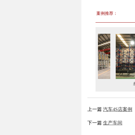
案例推荐：
架生产厂家
阁楼式货架
悬臂式阁
上一篇
汽车4S店案例
下一篇
生产车间